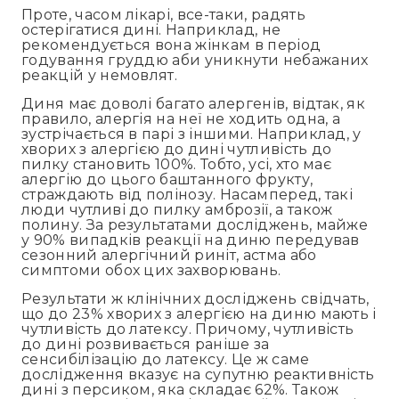
Проте, часом лікарі, все-таки, радять
остерігатися дині. Наприклад, не
рекомендується вона жінкам в період
годування груддю аби уникнути небажаних
реакцій у немовлят.
Диня має доволі багато алергенів, відтак, як
правило, алергія на неї не ходить одна, а
зустрічається в парі з іншими. Наприклад, у
хворих з алергією до дині чутливість до
пилку становить 100%. Тобто, усі, хто має
алергію до цього баштанного фрукту,
страждають від полінозу. Насамперед, такі
люди чутливі до пилку амброзії, а також
полину. За результатами досліджень, майже
у 90% випадків реакції на диню передував
сезонний алергічний риніт, астма або
симптоми обох цих захворювань.
Результати ж клінічних досліджень свідчать,
що до 23% хворих з алергією на диню мають і
чутливість до латексу. Причому, чутливість
до дині розвивається раніше за
сенсибілізацію до латексу. Це ж саме
дослідження вказує на супутню реактивність
дині з персиком, яка складає 62%. Також