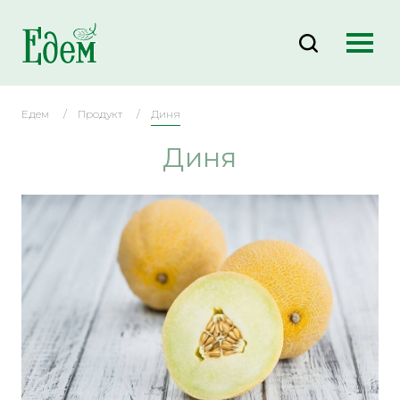
Едем
Продукт
Диня
Диня