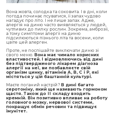
Вона жовта, солодка та соковита. І в дні, коли
погода починає псуватися, її запах чудово
нагадує про літо. І не лише запах. Адже,
алергія на диню часто виявляється у людей,
чутливих до пилку рослин. Зокрема, амброзії,
а тому симптоми алергії на диню
підсилюються пізнього літа та восени, коли
цвіте цей алерген.
Проте, не поспішайте виключати диню зі
свого меню.
Вона має чимало корисних
властивостей. І відмовляючись від дині
без підтвердженого лікарем діагноза
алергії на неї, ви позбавляєте свій
організм цинку, вітамінів А, В, С і Р, які
містяться у цій баштанній культурі.
Маєте поганий настрій?
В дині багато
серотоніну, який ще називають гормоном
щастя. Також до її складу входить
кремній. Він позитивно впливає на роботу
головного мозку, нервової системи,
покращує обмін речовин та підвищує
імунітет.