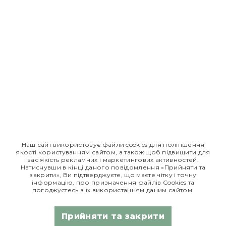
© Едем, 2026
Реклама лікарського засобу. Перед застосуванням
лікарського засобу обов'язково проконсультуйтесь з
лікарем та ознайомтесь з інструкцією для застосування
лікарського засобу.
*Дані з сайту
tsinanaliky.com.ua
Наш сайт використовує файли cookies для поліпшення
якості користуванням сайтом, а також щоб підвищити для
Едем Таблетки
Едем сироп
вас якість рекламних і маркетингових активностей.
Натиснувши в кінці даного повідомлення «Прийняти та
закрити», Ви підтверджуєте, що маєте чітку і точну
РП МОЗ України
РП МОЗ України
інформацію, про призначення файлів Сookies та
погоджуєтесь з їх використанням даним сайтом.
№ UA/8360/01/01
№ UA/7746/01/01
від 19.03.2018
від 12.09.18
Прийняти та закрити