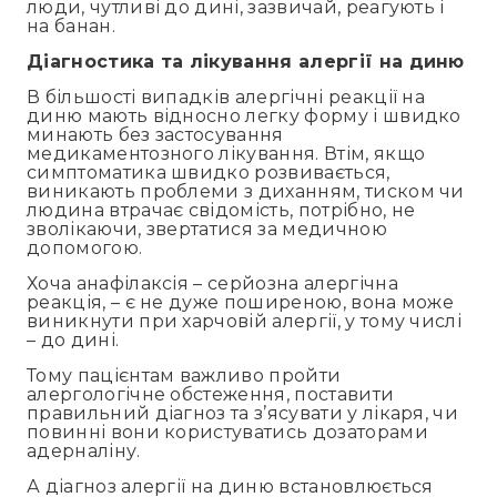
люди, чутливі до дині, зазвичай, реагують і
на банан.
Діагностика
та лікування алергії на диню
В більшості випадків алергічні реакції на
диню мають відносно легку форму і швидко
минають без застосування
медикаментозного лікування. Втім, якщо
симптоматика швидко розвивається,
виникають проблеми з диханням, тиском чи
людина втрачає свідомість, потрібно, не
зволікаючи, звертатися за медичною
допомогою.
Хоча анафілаксія – серйозна алергічна
реакція, – є не дуже поширеною, вона може
виникнути при харчовій алергії, у тому числі
– до дині.
Тому пацієнтам важливо пройти
алергологічне обстеження, поставити
правильний діагноз та з’ясувати у лікаря, чи
повинні вони користуватись дозаторами
адерналіну.
А діагноз алергії на диню встановлюється