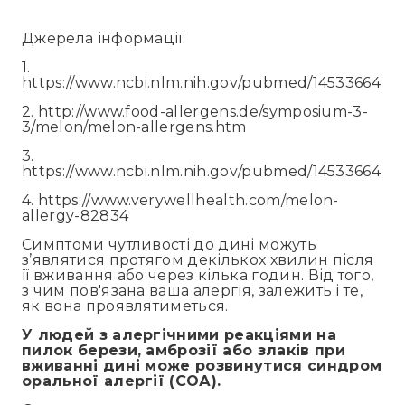
Джерела інформації:
1.
https://www.ncbi.nlm.nih.gov/pubmed/14533664
2. http://www.food-allergens.de/symposium-3-
3/melon/melon-allergens.htm
3.
https://www.ncbi.nlm.nih.gov/pubmed/14533664
4. https://www.verywellhealth.com/melon-
allergy-82834
Симптоми чутливості до дині можуть
з’являтися протягом декількох хвилин після
її вживання або через кілька годин. Від того,
з чим пов'язана ваша алергія, залежить і те,
як вона проявлятиметься.
У людей з алергічними реакціями на
пилок берези, амброзії або злаків при
вживанні дині може розвинутися синдром
оральної алергії (СОА).