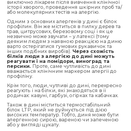
виключно лікарем після вивчення клінічної
історії хворого, проведення шкірних проб та/
або молекулярних тестів на алергію.
Одним з основних алергенів у дині є білок
профілин. Він же міститься в пилку дерев та
трав, цитрусових, березовому соці і як це
незвично може звучати – у латексі (тому
деяким людям з наявною реакцією на диню
варто остерігатися гумових рукавичок та
інших подібних виробів).
Через схожість
білків люди з алергією до дині можуть
реагувати і на помідори, виноград та
персики.
Проте, саме чутливість до дині
вважається клінічним маркером алергії до
профіліну.
Крім того, люди, чутливі до дині, перехресно
реагують і на білки, які знаходяться в її
родичах: кавуні, гарбузі, огірках та кабачках.
Також в дині міститься термостабільний
білок LTP, який не руйнується під дією
високих температур. Тобто, диня може бути
алергенною сирою, вареною чи запеченою
або у вигляді цукату.