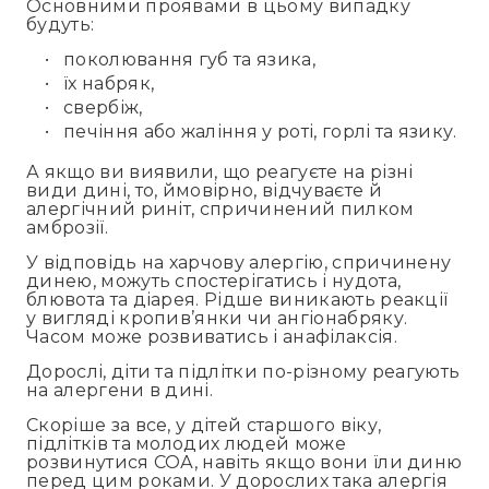
Основними проявами в цьому випадку
будуть:
поколювання губ та язика,
їх набряк,
свербіж,
печіння або жаління у роті, горлі та язику.
А якщо ви виявили, що реагуєте на різні
види дині, то, ймовірно, відчуваєте й
алергічний риніт, спричинений пилком
амброзії.
У відповідь на харчову алергію, спричинену
динею, можуть спостерігатись і нудота,
блювота та діарея. Рідше виникають реакції
у вигляді кропив’янки чи ангіонабряку.
Часом може розвиватись і анафілаксія.
Дорослі, діти та підлітки по-різному реагують
на алергени в дині.
Скоріше за все, у дітей старшого віку,
підлітків та молодих людей може
розвинутися СОА, навіть якщо вони їли диню
перед цим роками. У дорослих така алергія