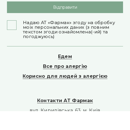
Відправити
Надаю АТ «Фармак» згоду на обробку
моїх персональних даних (з повним
текстом згоди ознайомлена(-ий) та
погоджуюсь)
Едем
Все про алергію
Корисно для людей з алергією
Контакти АТ Фармак
вул. Кирилівська, 63, м. Київ
Телефон: +38 (044) 496-87-87
E-mail: info@farmak.ua