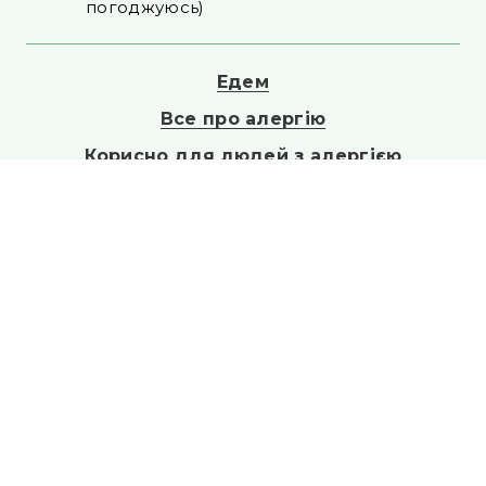
погоджуюсь)
Едем
Все про алергію
Корисно для людей з алергією
Контакти АТ Фармак
вул. Кирилівська, 63, м. Київ
Телефон: +38 (044) 496-87-87
E-mail: info@farmak.ua
© Едем, 2026