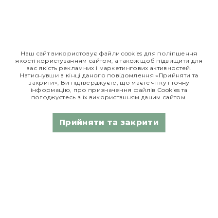
Реклама лікарського засобу. Перед застосуванням
лікарського засобу обов'язково проконсультуйтесь з
лікарем та ознайомтесь з інструкцією для застосування
лікарського засобу.
Наш сайт використовує файли cookies для поліпшення
якості користуванням сайтом, а також щоб підвищити для
*Дані з сайту
tsinanaliky.com.ua
вас якість рекламних і маркетингових активностей.
Натиснувши в кінці даного повідомлення «Прийняти та
закрити», Ви підтверджуєте, що маєте чітку і точну
Едем Таблетки
Едем сироп
інформацію, про призначення файлів Сookies та
погоджуєтесь з їх використанням даним сайтом.
РП МОЗ України
РП МОЗ України
Прийняти та закрити
№ UA/8360/01/01
№ UA/7746/01/01
від 19.03.2018
від 12.09.18
Едем Ріно
РП МОЗ України
№ UA/14054/01/01