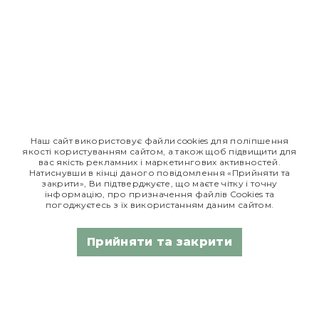
© Едем, 2026
Реклама лікарського засобу. Перед застосуванням
лікарського засобу обов'язково проконсультуйтесь з
лікарем та ознайомтесь з інструкцією для застосування
лікарського засобу.
*Дані з сайту
tsinanaliky.com.ua
Наш сайт використовує файли cookies для поліпшення
якості користуванням сайтом, а також щоб підвищити для
вас якість рекламних і маркетингових активностей.
Натиснувши в кінці даного повідомлення «Прийняти та
Едем Таблетки
Едем сироп
закрити», Ви підтверджуєте, що маєте чітку і точну
інформацію, про призначення файлів Сookies та
погоджуєтесь з їх використанням даним сайтом.
РП МОЗ України
РП МОЗ України
№ UA/8360/01/01
№ UA/7746/01/01
Прийняти та закрити
від 19.03.2018
від 12.09.18
Едем Ріно