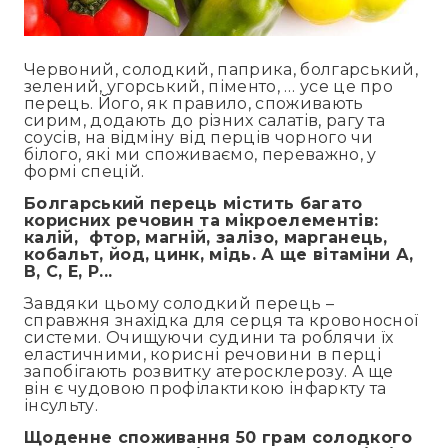
Червоний, солодкий, паприка, болгарський,
зелений, угорський, піменто, … усе це про
перець. Його, як правило, споживають
сирим, додають до різних салатів, рагу та
соусів, на відміну від перців чорного чи
білого, які ми споживаємо, переважно, у
формі спецій.
Болгарський перець містить багато
корисних речовин та мікроелементів:
калій, фтор, магній, залізо, марганець,
кобальт, йод, цинк, мідь. А ще вітаміни А,
В, С, Е, Р...
Завдяки цьому солодкий перець –
справжня знахідка для серця та кровоносної
системи. Очищуючи судини та роблячи їх
еластичними, корисні речовини в перці
запобігають розвитку атеросклерозу. А ще
він є чудовою профілактикою інфаркту та
інсульту.
Щоденне споживання 50 грам солодкого