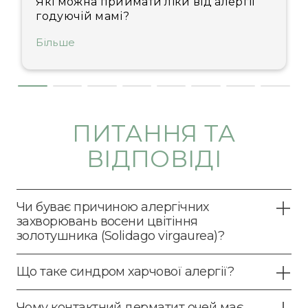
Які можна приймати ліки від алергії
годуючій мамі?
Більше
ПИТАННЯ ТА
ВІДПОВІДІ
Чи буває причиною алергічних
захворювань восени цвітіння
золотушника (Solidago virgaurea)?
Що таке синдром харчової алергії?
Чому контактний дерматит очей має