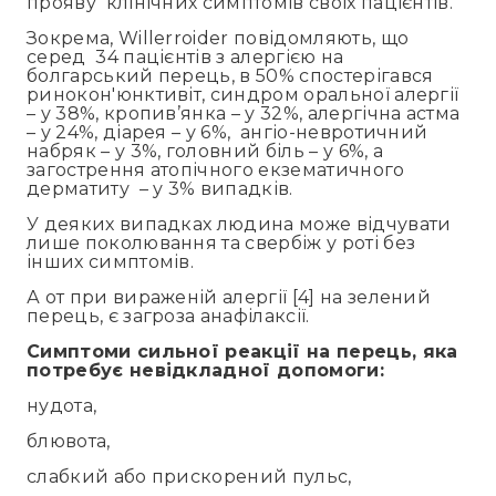
прояву клінічних симптомів своїх пацієнтів.
Зокрема, Willerroider повідомляють, що
серед 34 пацієнтів з алергією на
болгарський перець, в 50% спостерігався
ринокон'юнктивіт, синдром оральної алергії
– у 38%, кропив’янка – у 32%, алергічна астма
– у 24%, діарея – у 6%, ангіо-невротичний
набряк – у 3%, головний біль – у 6%, а
загострення атопічного екзематичного
дерматиту – у 3% випадків.
У деяких випадках людина може відчувати
лише поколювання та свербіж у роті без
інших симптомів.
А от при вираженій алергії [4] на зелений
перець, є загроза анафілаксії.
Симптоми сильної реакції на перець, яка
потребує невідкладної допомоги:
нудота,
блювота,
слабкий або прискорений пульс,