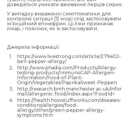
доведеться уникати вживання перців сирих.
У випадку вираженої симптоматики для
контролю ситуації [1] іноді слід застосовувати
ін’єкційний епінефрин. Ці ліки призначає
лікар, і пояснює, як їх застосовувати.
Джерела інформації:
https://www.livestrong.com/article/279402-
bell-pepper-allergy/
http://www.phadia.com/Products/Allergy-
testing-products/ImmunoCAP-Allergen-
Information/Food-of-Plant-
Origin/Vegetables/PaprikaSweet-Peppen
http://research.bmh.manchester.ac.uk/infor
mall/allergenic-food/index.aspx?FoodId=
https://health.howstuffworks.com/diseases-
conditions/allergies/food-
allergy/other/green-pepper-allergy-
symptoms.htm