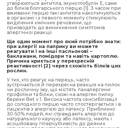
утворюються антитіла, імуноглобулін Е, саме
до білків болгарського перцю [1]. З часом при
вживанні перцю такі антитіла накопичуються
в організмі і з певного моменту стимулюють
виділення хімічних речовини, що
призводять до виникнення симптомів
алергічної реакції.
Ще один момент про який потрібно знати:
при алергії на паприку ви можете
реагувати і на інші пасльонові –
баклажани, помідори та навіть картоплю.
Причина криється у перехресній
реактивності [2] через схожість білків цих
рослин.
У тих, хто реагує на перець, часто
зустрічається й перехресна реакція на пилок
чи рослинну їжу, що містять паналергени
профіліни та білки, схожі на алерген пилку
берези Bet v 1. Висока частота сенсибілізації
до солодкого перцю часто спостерігається і в
пацієнтів з алергією до латексу. Приблизно
30-50% людей, які страждають алергією до
натурального каучуку або латексу, мають і
асоційовану гіперчутливість до деяких