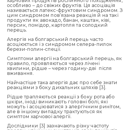
харчових продуктів рослинного походження,
особливо – до свіжих фруктів. Ця асоціація
називається латекс-фруктовим синдромом. З
цим синдромом пов’язана реакція й на такі
продукти як авокадо, банан, каштан, ківі,
персик, помідор, картопля та солодкий
перець.
Алергія на болгарський перець часто
асоціюється і з синдромом селера-пилок
берези-полин-спеції.
Симптоми алергії на болгарський перець, як
правило, проявляються через лічені
хвилини, рідше – через годину-дві після
вживання.
Найчастіше така алергія дає про себе знати
реакціями з боку дихальних шляхів [3].
Рідше трапляються реакції з боку рота або
шкіри, іноді виникають головні болі, які
можуть і асоціюватися з алергічним ринітом,
але в іншому випадку трактуються як
симптом харчової алергії.
Дослідники [3] зазначають різну частоту