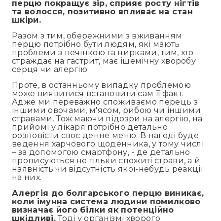
перцю покращує зір, сприяє росту нігтів
та волосся, позитивно впливає на стан
шкіри.
Разом з тим, обережними з вживанням
перцю потрібно бути людям, які мають
проблеми з печінкою та нирками, тим, хто
страждає на гастрит, має ішемічну хворобу
серця чи алергію.
Проте, в останньому випадку проблемою
може виявитися встановити сам її факт.
Адже ми переважно споживаємо перець з
іншими овочами, м'ясом, рибою чи іншими
стравами. Тож маючи підозри на алергію, на
прийомі у лікаря потрібно детально
розповісти своє денне меню. В нагоді буде
ведення харчового щоденника, у тому числі
– за допомогою смартфону, - де детально
прописуються не тільки спожиті страви, а й
наявність чи відсутність якої-небудь реакції
на них.
Алергія до болгарського перцю виникає,
коли імунна система людини помилково
визначає його білки як потенційно
шкідливі.
Тоді у організмі хворого