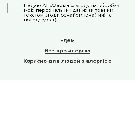
Надаю АТ «Фармак» згоду на обробку
моїх персональних даних (з повним
текстом згоди ознайомлена(-ий) та
погоджуюсь)
Едем
Все про алергію
Корисно для людей з алергією
Контакти АТ Фармак
вул. Кирилівська, 63, м. Київ
Телефон: +38 (044) 496-87-87
E-mail: info@farmak.ua