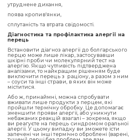
утруднене дихання,
поява кропив'янки,
сплутаність та втрата свідомості.
Діагностика
та
профілактика алергії на
перець
Встановити діагноз алергії до болгарського
перцю може лише лікар, застосувавши
шкірні проби чи молекулярний тест на
алергію. Якщо чутливість підтверджена
аналізами, то найкращим рішенням буде
виключити перець з раціону, а разом з ним
– соуси та інші страви, в яких він може
міститися.
Або ж, принаймні, можна спробувати
вживати лише продукти з перцем, які
пройшли термічну обробку. Це допомагає
зменшити прояви алергії, або уникнути
небажаних реакцій взагалі – зокрема, якщо
ви реагуєте на перець синдромом оральної
алергії. У цьому випадку ви зможете їсти
запечені чи інші термічно оброблені (варені,
тушені) перці без проблем, але вам