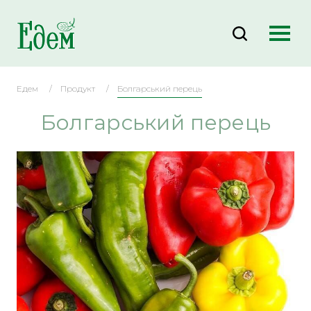
Едем
Продукт
Болгарський перець
Болгарський перець