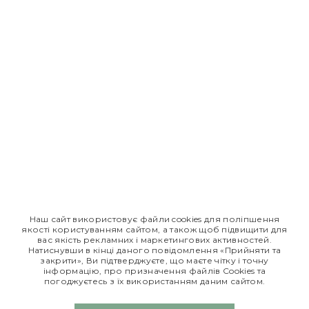
Контакти АТ Фармак
вул. Кирилівська, 63, м. Київ
Телефон: +38 (044) 496-87-87
E-mail: info@farmak.ua
© Едем, 2026
Реклама лікарського засобу. Перед застосуванням
Наш сайт використовує файли cookies для поліпшення
лікарського засобу обов'язково проконсультуйтесь з
якості користуванням сайтом, а також щоб підвищити для
лікарем та ознайомтесь з інструкцією для застосування
вас якість рекламних і маркетингових активностей.
Натиснувши в кінці даного повідомлення «Прийняти та
лікарського засобу.
закрити», Ви підтверджуєте, що маєте чітку і точну
інформацію, про призначення файлів Сookies та
*Дані з сайту
tsinanaliky.com.ua
погоджуєтесь з їх використанням даним сайтом.