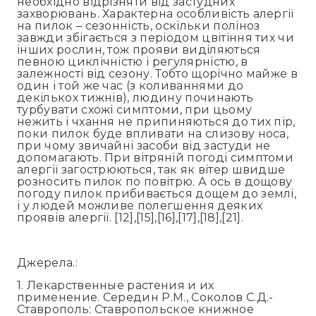
необхідно відрізняти від застудних
захворювань. Характерна особливість алергії
на пилок – сезонність, оскільки поліноз
завжди збігається з періодом цвітіння тих чи
інших рослин, тож прояви виділяються
певною циклічністю і регулярністю, в
залежності від сезону. Тобто щорічно майже в
один і той же час (з коливаннями до
декількох тижнів), людину починають
турбувати схожі симптоми, при цьому
нежить і чхання не припиняються до тих пір,
поки пилок буде впливати на слизову носа,
при чому звичайні засоби від застуди не
допомагають. При вітряній погоді симптоми
алергії загострюються, так як вітер швидше
розносить пилок по повітрю. А ось в дощову
погоду пилок прибивається дощем до землі,
і у людей можливе полегшення деяких
проявів алергії. [12],[15],[16],[17],[18],[21].
Джерела.:
1. Лекарственные растения и их
применение. Середин Р.М., Соколов С.Д.-
Ставрополь: Ставропольское книжное