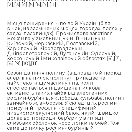
[2],[3],[4],[5],[6],[7],[11].
Місця поширення - по всій Україні (біля
річок, на засмічених місцях, городах, полях, у
садах, пасовищах). Промислова заготівля
можлива у Хмельницькій, Вінницькій,
Київській, Черкаській, Полтавській,
Харківській, Кіровоградській,
Дніпропетровській, Луганській, Одеській,
Херсонській і Миколаївській областях. [6],[7],
[8],[9],[10],[11].
Сезон цвітіння полину (відповідно й період
алергії на пилок полину) припадає на
найспекотнішу частину літа, коли
спостерігається підвищена пилкова
активність таких найбільш алергенних
рослин-бур’янів, як лобода, кульбаба, полин і
звичайно ж, амброзія. У складі цих рослин
присутній профілін - специфічний
низькомолекулярний білок, який швидко
долає всі природні бар'єри у вигляді
слизових оболонок носоглотки та очей. Тож
саме до пилку рослин- бур’янів й