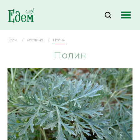
Едем
Рослина
Полин
Полин