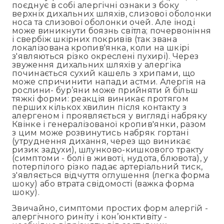
поєднує в собі алергічні ознаки з боку
верхніх дихальних шляхів, слизової оболонки
носа та слизової оболонки очей. Але іноді
може виникнути боязнь світла; почервоніння
і свербіж шкірних покривів (так звана
локалізована кропив'янка, коли на шкірі
з'являються різко окреслені пухирі). Через
звуження дихальних шляхів у алергіка
починається сухий кашель з хрипами, що
може спричинити напади астми. Алергія на
рослини- бур’яни може прийняти й більш
тяжкі форми: реакція виникає протягом
перших кількох хвилин після контакту з
алергеном і проявляється у вигляді набряку
Квінке і генералізованої кропив'янки, разом
з цим може розвинутись набряк гортані
(утруднення дихання, через що виникає
ризик задухи), шлунково-кишкового тракту
(симптоми - болі в животі, нудота, блювота), у
потерпілого різко падає артеріальний тиск,
з'являється відчуття оглушення (легка форма
шоку) або втрата свідомості (важка форма
шоку).
Звичайно, симптоми простих форм алергій -
алергічного риніту і кон’юнктивіту -