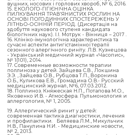
вушних, носових і горлових хвороб, № 6, 2016.
15. ЕКОЛОГО-ГІГІЄНІЧНА ОЦІНКА
ПИЛКУВАННЯ ТРАВ'ЯНИСТИХ РОСЛИН НА
ОСНОВІ ПОГОДИННИХ СПОСТЕРЕЖЕНЬ У
ЛІТНЬО-ОСІННІЙ ПЕРІОД. (Дисертація на
здобуття наукового ступеня кандидата
біологічних наук). І.І. Мотрук - Вінниця – 2017 .
16. Клініко-імунологічна характеристика та
сучасні аспекти антигістамінної терапії
сезонного алергічного риніту. Л.В. Кузнецова
- Український медичний журнал «Часопис»,
№ 1(101), 2014.
17. Современные возможности терапии
поллиноза у детей. Зайцева С.В., Локшина
Э.Э. , Зайцева О.В., Рубцова Т.П., Воронина
О.Б., Куликова Е.В., Громадина О.В.- Русский
медицинский журнал, №6, 07.03.2012.
18. Поллиноз. Княжеская Н.П., Потапова М.О.,
Яковенко И.В. - Атмосфера. Пульмонология и
аллергология, № 1, 2005.
19. Аллергический ринит у детей:
современная тактика диагностики, лечения
и профилактики. Беляева Л.М., Микульчик
Н.В., Панулина Н.И. - Медицинские новости,
№ 2, 2013.