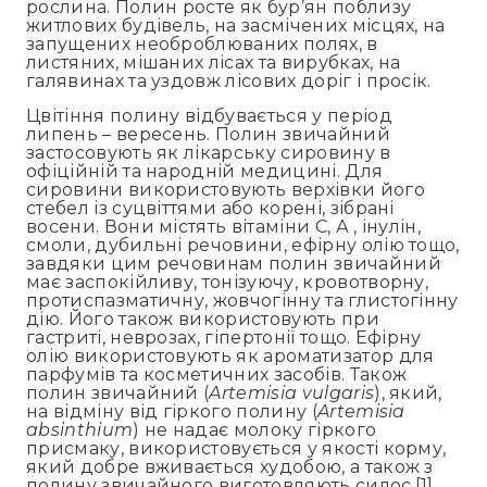
рослина. Полин росте як бур’ян поблизу
житлових будівель, на засмічених місцях, на
запущених необроблюваних полях, в
листяних, мішаних лісах та вирубках, на
галявинах та уздовж лісових доріг і просік.
Цвітіння полину відбувається у період
липень – вересень. Полин звичайний
застосовують як лікарську сировину в
офіційній та народній медицині. Для
сировини використовують верхівки його
стебел із суцвіттями або корені, зібрані
восени. Вони містять вітаміни С, А , інулін,
смоли, дубильні речовини, ефірну олію тощо,
завдяки цим речовинам полин звичайний
має заспокійливу, тонізуючу, кровотворну,
протиспазматичну, жовчогінну та глистогінну
дію. Його також використовують при
гастриті, неврозах, гіпертонії тощо. Ефірну
олію використовують як ароматизатор для
парфумів та косметичних засобів. Також
полин звичайний (
Artemisia vulgaris
), який,
на відміну від гіркого полину (
Artemisia
absinthium
) не надає молоку гіркого
присмаку, використовується у якості корму,
який добре вживається худобою, а також з
полину звичайного виготовляють силос.[1],