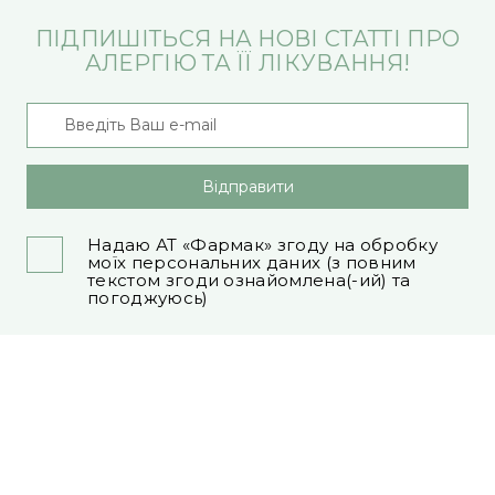
ПІДПИШІТЬСЯ НА НОВІ СТАТТІ ПРО
АЛЕРГІЮ ТА ЇЇ ЛІКУВАННЯ!
Відправити
Надаю АТ «Фармак» згоду на обробку
моїх персональних даних (з повним
текстом згоди ознайомлена(-ий) та
погоджуюсь)
Едем
Все про алергію
Корисно для людей з алергією