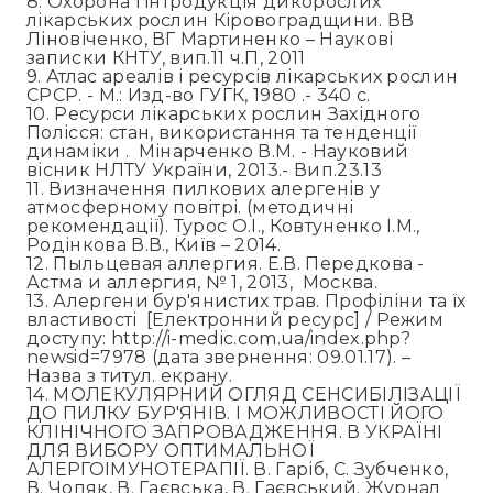
8. Охорона і інтродукція дикорослих
лікарських рослин Кіровоградщини. ВВ
Ліновіченко, ВГ Мартиненко – Наукові
записки КНТУ, вип.11 ч.П, 2011
9. Атлас ареалів і ресурсів лікарських рослин
СРСР. - М.: Изд-во ГУГК, 1980 .- 340 с.
10. Ресурси лікарських рослин Західного
Полісся: стан, використання та тенденції
динаміки . Мінарченко В.М. - Науковий
вісник НЛТУ України, 2013.- Вип.23.13
11. Визначення пилкових алергенів у
атмосферному повітрі. (методичні
рекомендації). Турос О.І., Ковтуненко І.М.,
Родінкова В.В., Київ – 2014.
12. Пыльцевая аллергия. Е.В. Передкова -
Астма и аллергия, № 1, 2013, Москва.
13. Алергени бур'янистих трав. Профіліни та їх
властивості [Електронний ресурс] / Режим
доступу: http://i-medic.com.ua/index.php?
newsid=7978 (дата звернення: 09.01.17). –
Назва з титул. екрану.
14. МОЛЕКУЛЯРНИЙ ОГЛЯД СЕНСИБІЛІЗАЦІЇ
ДО ПИЛКУ БУР'ЯНІВ. І МОЖЛИВОСТІ ЙОГО
КЛІНІЧНОГО ЗАПРОВАДЖЕННЯ. В УКРАЇНІ
ДЛЯ ВИБОРУ ОПТИМАЛЬНОЇ
АЛЕРГОІМУНОТЕРАПІЇ. В. Гаріб, С. Зубченко,
В. Чопяк, В. Гаєвська, В. Гаєвський. Журнал