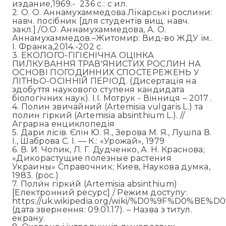
издание,1969.- 236 с.: с ил.
2. О. О. Аннамухаммедова.Лікарські рослини:
навч. посібник [для студентів вищ. навч.
закл.] /О.О. Аннамухаммедова, А. О.
Аннамухаммедов.–Житомир: Вид-во ЖДУ ім..
І. Франка,2014.-202 с.
3. ЕКОЛОГО-ГІГІЄНІЧНА ОЦІНКА
ПИЛКУВАННЯ ТРАВ'ЯНИСТИХ РОСЛИН НА
ОСНОВІ ПОГОДИННИХ СПОСТЕРЕЖЕНЬ У
ЛІТНЬО-ОСІННІЙ ПЕРІОД. (Дисертація на
здобуття наукового ступеня кандидата
біологічних наук). І.І. Мотрук - Вінниця – 2017 .
4. Полин звичайний (Artemisia vulgaris L.) та
полин гіркий (Artemisia absinthium L.). //
Аграрна енциклопедія
5. Дари лісів. Єлін Ю. Я., Зерова М. Я., Лушпа В.
І., Шаброва С. І. — К.: «Урожай», 1979
6. В. И. Чопик, Л. Г. Дудченко, А. Н. Краснова;
«Дикорастущие полезные растения
Украины» Справочник; Киев, Наукова думка,
1983. (рос.)
7. Поли́н гірки́й (Artemisia absinthium)
[Електронний ресурс] / Режим доступу:
https://uk.wikipedia.org/wiki/%D0%9F%D
(дата звернення: 09.01.17). – Назва з титул.
екрану.