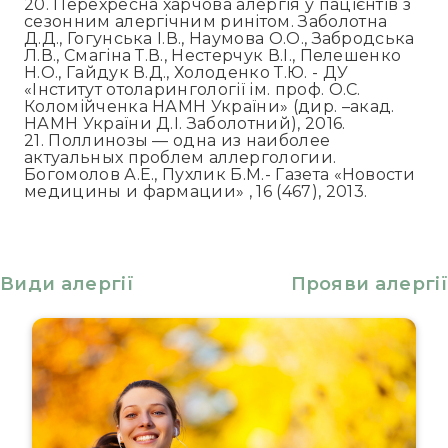
20. Перехресна харчова алергія у пацієнтів з
сезонним алергічним ринітом. Заболотна
Д.Д., Гогунська І.В., Наумова О.О., Забродська
Л.В., Смагіна Т.В., Нестерчук В.І., Пелешенко
Н.О., Гайдук В.Д., Холоденко Т.Ю. - ДУ
«Інститут отоларингології ім. проф. О.С.
Коломійченка НАМН України» (дир. –акад.
НАМН України Д.І. Заболотний), 2016.
21. Поллинозы — одна из наиболее
актуальных проблем аллергологии.
Богомолов А.Е., Пухлик Б.М.- Газета «Новости
медицины и фармации» , 16 (467), 2013.
Види алергії
Прояви алергії