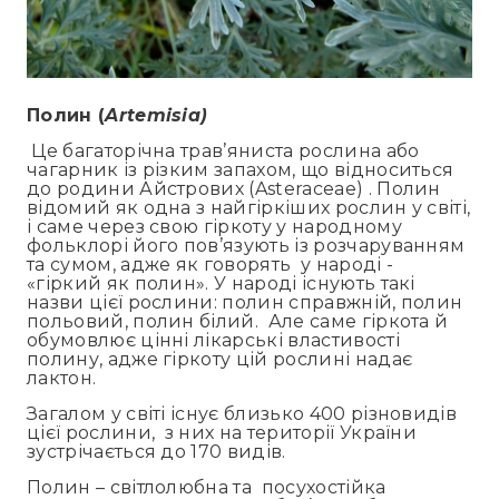
Полин (
Artemisia)
Це багаторічна трав’яниста рослина або
чагарник із різким запахом, що відноситься
до родини Айстрових (Asteraceae) . Полин
відомий як одна з найгіркіших рослин у світі,
і саме через свою гіркоту у народному
фольклорі його пов’язують із розчаруванням
та сумом, адже як говорять у народі -
«гіркий як полин». У народі існують такі
назви цієї рослини: полин справжній, полин
польовий, полин білий. Але саме гіркота й
обумовлює цінні лікарські властивості
полину, адже гіркоту цій рослині надає
лактон.
Загалом у світі існує близько 400 різновидів
цієї рослини, з них на території України
зустрічається до 170 видів.
Полин – світлолюбна та посухостійка