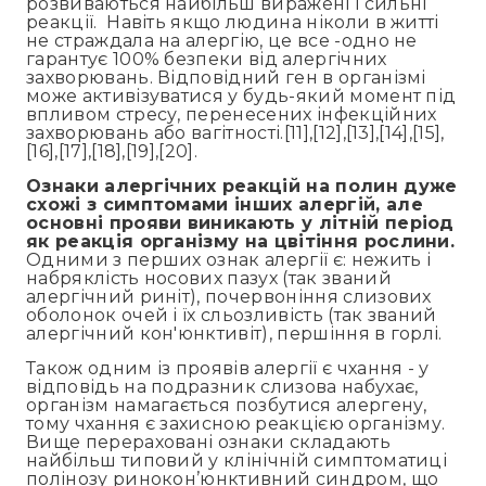
розвиваються найбільш виражені і сильні
реакції. Навіть якщо людина ніколи в житті
не страждала на алергію, це все -одно не
гарантує 100% безпеки від алергічних
захворювань. Відповідний ген в організмі
може активізуватися у будь-який момент під
впливом стресу, перенесених інфекційних
захворювань або вагітності.[11],[12],[13],[14],[15],
[16],[17],[18],[19],[20].
Ознаки алергічних реакцій на полин дуже
схожі з симптомами інших алергій, але
основні прояви виникають у літній період
як реакція організму на цвітіння рослини.
Одними з перших ознак алергії є: нежить і
набряклість носових пазух (так званий
алергічний риніт), почервоніння слизових
оболонок очей і їх сльозливість (так званий
алергічний кон'юнктивіт), першіння в горлі.
Також одним із проявів алергії є чхання - у
відповідь на подразник слизова набухає,
організм намагається позбутися алергену,
тому чхання є захисною реакцією організму.
Вище перераховані ознаки складають
найбільш типовий у клінічній симптоматиці
полінозу ринокон’юнктивний синдром, що