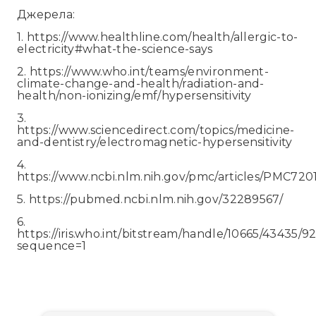
Джерела:
1. https://www.healthline.com/health/allergic-to-
electricity#what-the-science-says
2. https://www.who.int/teams/environment-
climate-change-and-health/radiation-and-
health/non-ionizing/emf/hypersensitivity
3.
https://www.sciencedirect.com/topics/medicine-
and-dentistry/electromagnetic-hypersensitivity
4.
https://www.ncbi.nlm.nih.gov/pmc/articles/PMC720
5. https://pubmed.ncbi.nlm.nih.gov/32289567/
6.
https://iris.who.int/bitstream/handle/10665/43435/
sequence=1