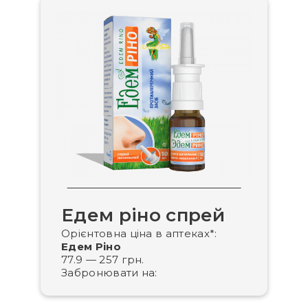
Едем ріно спрей
Орієнтовна ціна в аптеках
*
:
Едем Ріно
77.9
—
257
грн.
Забронювати на: