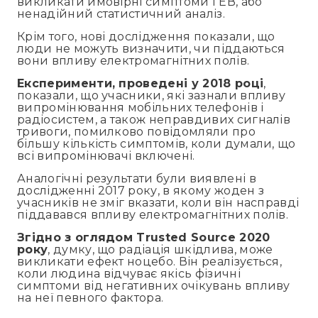
викликати ймовірні симптоми ГЕВ, або
ненадійний статистичний аналіз.
Крім того, нові дослідження показали, що
люди не можуть визначити, чи піддаються
вони впливу електромагнітних полів.
Експерименти, проведені у 2018 році
,
показали, що учасники, які зазнали впливу
випромінювання мобільних телефонів і
радіосистем, а також неправдивих сигналів
тривоги, помилково повідомляли про
більшу кількість симптомів, коли думали, що
всі випромінювачі включені.
Аналогічні результати були виявлені в
дослідженні 2017 року, в якому жоден з
учасників не зміг вказати, коли він насправді
піддавався впливу електромагнітних полів.
Згідно з оглядом Trusted Source 2020
року
, думку, що радіація шкідлива, може
викликати ефект ноцебо. Він реалізується,
коли людина відчуває якісь фізичні
симптоми від негативних очікувань впливу
на неї певного фактора.