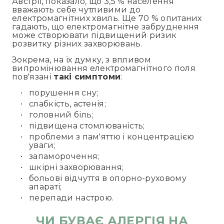
Австрії, показало, що 3,5 % населення
вважають себе чутливими до
електромагнітних хвиль. Ще 70 % опитаних
гадають, що електромагнітне забруднення
може створювати підвищений ризик
розвитку різних захворювань.
Зокрема, на їх думку, з впливом
випромінювання електромагнітного поля
пов'язані
такі симптоми
:
порушення сну;
слабкість, астенія;
головний біль;
підвищена стомлюваність;
проблеми з пам'яттю і концентрацією
уваги;
запаморочення;
шкірні захворювання;
больові відчуття в опорно-руховому
апараті;
перепади настрою.
ЧИ БУВАЄ АЛЕРГІЯ НА