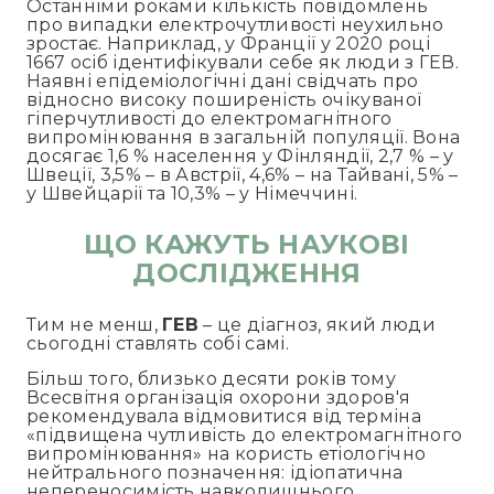
Останніми роками кількість повідомлень
про випадки електрочутливості неухильно
зростає. Наприклад, у Франції у 2020 році
1667 осіб ідентифікували себе як люди з ГЕВ.
Наявні епідеміологічні дані свідчать про
відносно високу поширеність очікуваної
гіперчутливості до електромагнітного
випромінювання в загальній популяції. Вона
досягає 1,6 % населення у Фінляндії, 2,7 % – у
Швеції, 3,5% – в Австрії, 4,6% – на Тайвані, 5% –
у Швейцарії та 10,3% – у Німеччині.
ЩО КАЖУТЬ НАУКОВІ
ДОСЛІДЖЕННЯ
Тим не менш,
ГЕВ
– це діагноз, який люди
сьогодні ставлять собі самі.
Більш того, близько десяти років тому
Всесвітня організація охорони здоров'я
рекомендувала відмовитися від терміна
«підвищена чутливість до електромагнітного
випромінювання» на користь етіологічно
нейтрального позначення: ідіопатична
непереносимість навколишнього