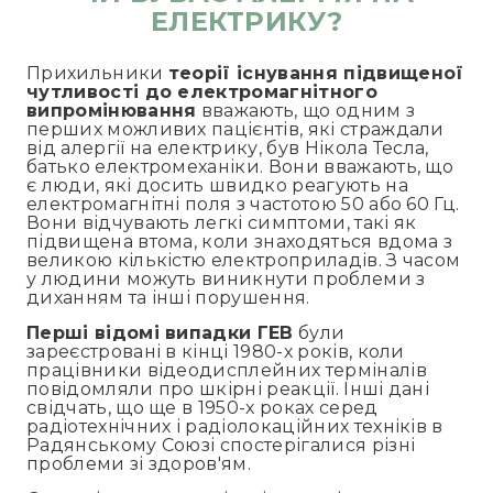
ЕЛЕКТРИКУ?
Прихильники
теорії існування підвищеної
чутливості до електромагнітного
випромінювання
вважають, що одним з
перших можливих пацієнтів, які страждали
від алергії на електрику, був Нікола Тесла,
батько електромеханіки. Вони вважають, що
є люди, які досить швидко реагують на
електромагнітні поля з частотою 50 або 60 Гц.
Вони відчувають легкі симптоми, такі як
підвищена втома, коли знаходяться вдома з
великою кількістю електроприладів. З часом
у людини можуть виникнути проблеми з
диханням та інші порушення.
Перші відомі випадки ГЕВ
були
зареєстровані в кінці 1980-х років, коли
працівники відеодисплейних терміналів
повідомляли про шкірні реакції. Інші дані
свідчать, що ще в 1950-х роках серед
радіотехнічних і радіолокаційних техніків в
Радянському Союзі спостерігалися різні
проблеми зі здоров'ям.