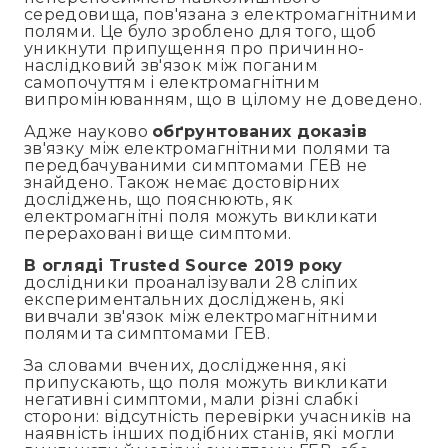
середовища, пов'язана з електромагнітними
полями. Це було зроблено для того, щоб
уникнути припущення про причинно-
наслідковий зв'язок між поганим
самопочуттям і електромагнітним
випромінюванням, що в цілому не доведено.
Адже науково
обґрунтованих доказів
зв'язку між електромагнітними полями та
передбачуваними симптомами ГЕВ не
знайдено. Також немає достовірних
досліджень, що пояснюють, як
електромагнітні поля можуть викликати
перераховані вище симптоми.
В огляді Trusted Source 2019 року
дослідники проаналізували 28 сліпих
експериментальних досліджень, які
вивчали зв'язок між електромагнітними
полями та симптомами ГЕВ.
За словами вчених, дослідження, які
припускають, що поля можуть викликати
негативні симптоми, мали різні слабкі
сторони: відсутність перевірки учасників на
наявність інших подібних станів, які могли