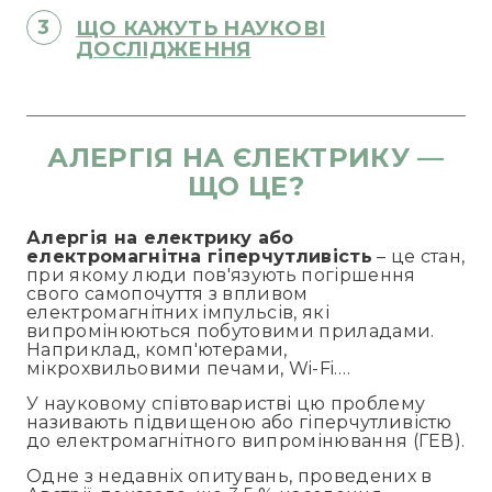
ЩО КАЖУТЬ НАУКОВІ
ДОСЛІДЖЕННЯ
АЛЕРГІЯ НА ЄЛЕКТРИКУ —
ЩО ЦЕ?
Алергія на електрику або
електромагнітна гіперчутливість
– це стан,
при якому люди пов'язують погіршення
свого самопочуття з впливом
електромагнітних імпульсів, які
випромінюються побутовими приладами.
Наприклад, комп'ютерами,
мікрохвильовими печами, Wi-Fi….
У науковому співтоваристві цю проблему
називають підвищеною або гіперчутливістю
до електромагнітного випромінювання (ГЕВ).
Одне з недавніх опитувань, проведених в