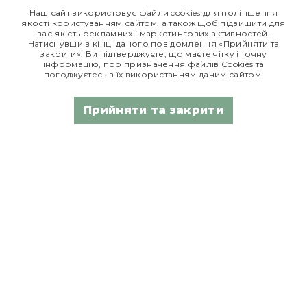
Наш сайт використовує файли cookies для поліпшення
лікарем та ознайомтесь з інструкцією для застосування
якості користуванням сайтом, а також щоб підвищити для
лікарського засобу.
вас якість рекламних і маркетингових активностей.
Натиснувши в кінці даного повідомлення «Прийняти та
*Дані з сайту
tsinanaliky.com.ua
закрити», Ви підтверджуєте, що маєте чітку і точну
інформацію, про призначення файлів Сookies та
погоджуєтесь з їх використанням даним сайтом.
Едем Таблетки
Едем сироп
Прийняти та закрити
РП МОЗ України
РП МОЗ України
№ UA/8360/01/01
№ UA/7746/01/01
від 19.03.2018
від 12.09.18
Едем Ріно
РП МОЗ України
№ UA/14054/01/01
від 30.05.2019