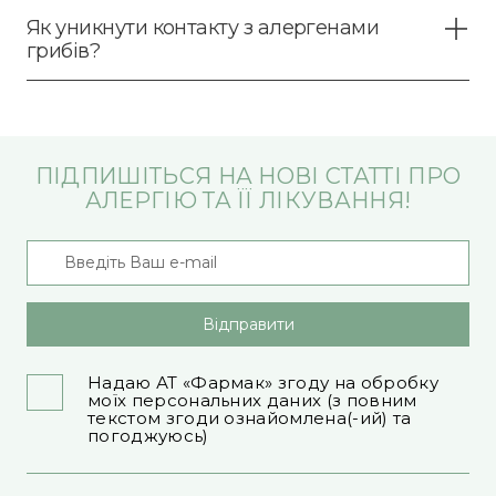
Як уникнути контакту з алергенами
грибів?
ПІДПИШІТЬСЯ НА НОВІ СТАТТІ ПРО
АЛЕРГІЮ ТА ЇЇ ЛІКУВАННЯ!
Відправити
Надаю АТ «Фармак» згоду на обробку
моїх персональних даних (з повним
текстом згоди ознайомлена(-ий) та
погоджуюсь)