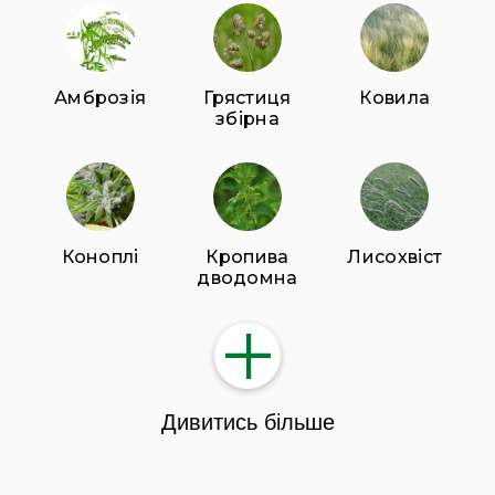
Амброзія
Грястиця
Ковила
збірна
Коноплі
Кропива
Лисохвіст
дводомна
Дивитись більше