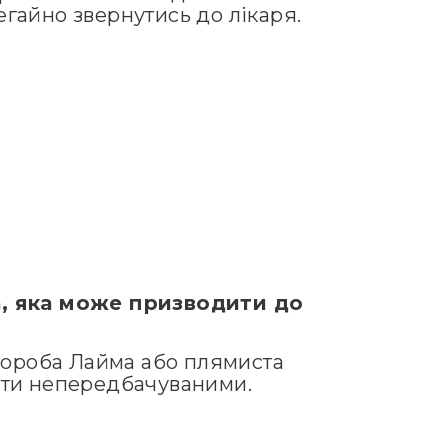
негайно звернутись до лікаря.
а, яка може призводити до
хвороба Лайма або плямиста
бути непередбачуваними.