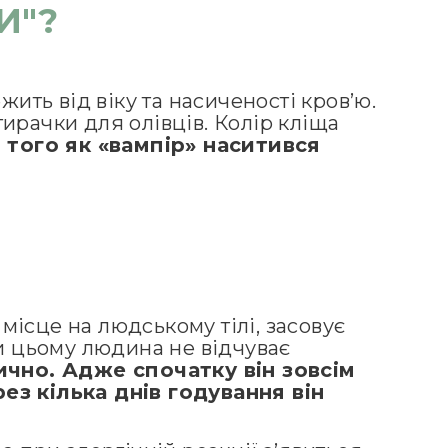
И"?
жить від віку та насиченості кров’ю.
ирачки для олівців. Колір кліща
 того як «вампір» наситився
 місце на людському тілі, засовує
ри цьому людина не відчуває
чно. Адже спочатку він зовсім
з кілька днів годування він