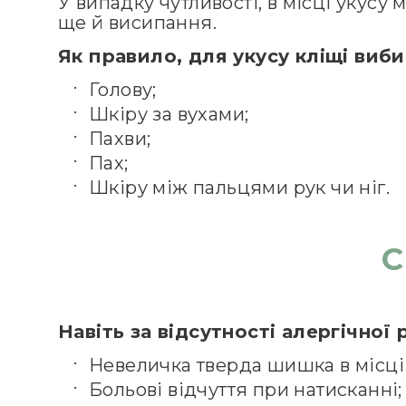
У випадку чутливості, в місці укусу
ще й висипання.
Як правило, для укусу кліщі виби
Голову;
Шкіру за вухами;
Пахви;
Пах;
Шкіру між пальцями рук чи ніг.
С
Навіть за відсутності алергічної
Невеличка тверда шишка в місці 
Больові відчуття при натисканні;