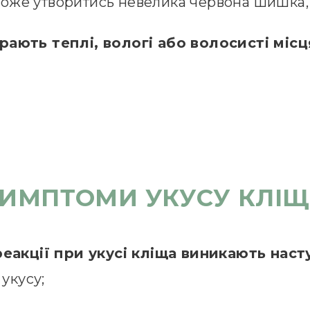
 може утворитись невелика червона шишка, 
рають теплі, вологі або волосисті місц
ИМПТОМИ УКУСУ КЛІ
 реакції при укусі кліща виникають нас
укусу;