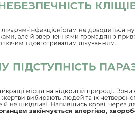
НЕБЕЗПЕЧНІСТЬ КЛІЩІ
 лікарям-інфекціоністам не доводиться ну
ами, але й зверненнями громадян з приводу
олючим і довготривалим лікуванням.
У ПІДСТУПНІСТЬ ПАРА
кращі місця на відкритій природі. Вони се
ті жертви вибирають людей та їх четвероно
е й не шкідливі. Напившись крові, через д
поганцем закінчується алергією, хвор