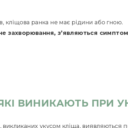
ів, кліщова ранка не має рідини або гною.
не захворювання, з’являються симптом
ЯКІ ВИНИКАЮТЬ ПРИ У
, викликаних укусом кліща, виявляються пр