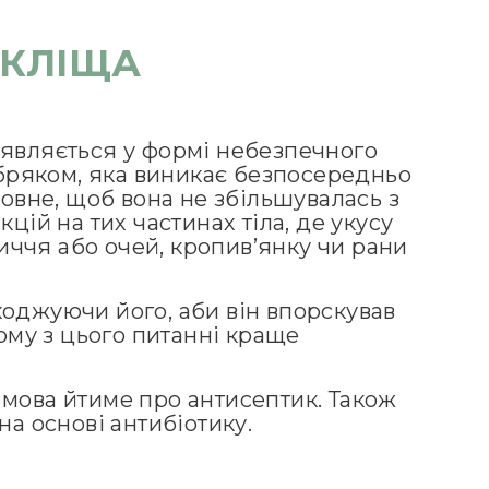
 КЛІЩА
оявляється у формі небезпечного
бряком, яка виникає безпосередньо
ловне, щоб вона не збільшувалась з
цій на тих частинах тіла, де укусу
иччя або очей, кропив’янку чи рани
коджуючи його, аби він впорскував
Тому з цього питанні краще
 мова йтиме про антисептик. Також
а основі антибіотику.