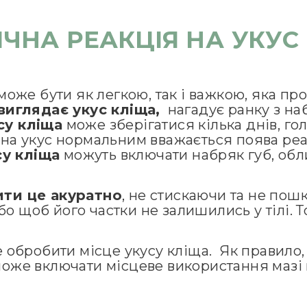
ІЧНА РЕАКЦІЯ НА УКУС
може бути як легкою, так і важкою, яка пр
виглядає укус кліща
,
нагадує ранку з на
су кліща
може зберігатися кілька днів, го
і на укус нормальним вважається поява реак
у кліща
можуть включати набряк губ, обл
ити це акуратно
, не стискаючи та не пош
бо щоб його частки не залишились у тілі. 
обробити місце укусу кліща. Як правило,
оже включати місцеве використання мазі н