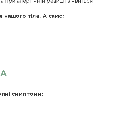
а при алергічній реакції з’явиться
я нашого тіла. А саме:
ЩА
тупні симптоми: