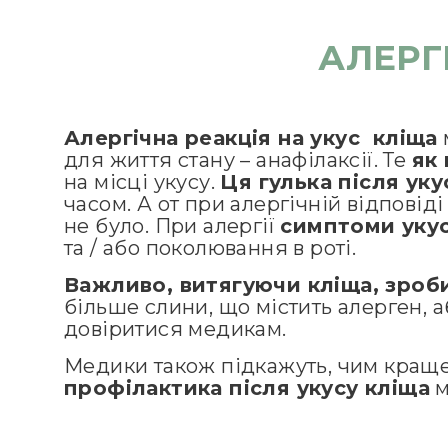
АЛЕРГ
Алергічна реакція на укус кліща
для життя стану – анафілаксії. Те
як 
на місці укусу.
Ця гулька після уку
часом. А от при алергічній відповід
не було. При алергії
симптоми укус
та / або поколювання в роті.
Важливо, витягуючи кліща, зроб
більше слини, що містить алерген, а
довіритися медикам.
Медики також підкажуть, чим краще 
профілактика після укусу кліща
м