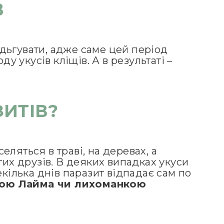
В
дьгувати, адже саме цей період
 укусів кліщів. А в результаті –
ЗИТІВ?
ляться в траві, на деревах, а
гих друзів. В деяких випадках укуси
екілька днів паразит відпадає сам по
обою Лайма чи лихоманкою