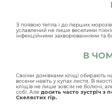
З появою тепла і до перших морозів
уславлений не лише веселими пікнік
інфекційними захворюваннями та б
В ЧОМ
Своїми домівками кліщі обирають най
восени навіть у купах листя. В якос
кліщів не лише зовсім не болючі, ал
собі. Але
досить часто зустріч з 
Скелястих гір.