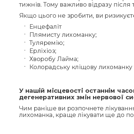
тижнів. Тому важливо відразу після 
Якщо цього не зробити, ви ризикуєте
Енцефаліт
Плямисту лихоманку;
Туляремію;
Ерліхіоз;
Хворобу Лайма;
Колорадську кліщову лихоманку т
У нашій місцевості останнім ча
дегенеративних змін нервової си
Чим раніше ви розпочнете лікування
лихоманка, краще лікувати ще до п