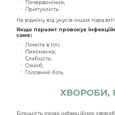
Почервоніння;
Припухлість.
На відміну від укусів інших паразит
Якщо паразит провокує інфекцій
саме:
Ломота в тілі;
Лихоманка;
Слабкість;
Озноб;
Головний біль.
ХВОРОБИ, 
Більшість ознак інфекційних хвороб