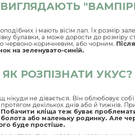
 ВИГЛЯДАЮТЬ "ВАМПІР
подібних і мають вісім лап. Їх розмір зале
вку булавки, а може дорости до розміру ст
або червоно-коричневим, або чорним.
Після
інок на зеленувато-синій.
ЯК РОЗПІЗНАТИ УКУС?
іщ нікуди не дівається. Він облюбовує собі
в протягом декількох днів або й тижнів. П
.
Побачити кліща теж буває проблемати
 болота або маленьку родинку. Але чере
ого буде простіше.